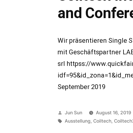
and Confer
Wir präsentieren Single S
mit Geschäftspartner LA
srl httpss://www.quickfai
idf=95&id_zona=1&id_m
September 2019
Veröffentlicht
Jun Sun
August 16, 2019
von
Schlagwörter:
Ausstellung
,
Coiltech
,
Coiltec