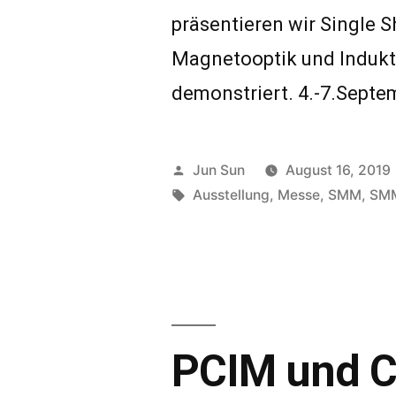
präsentieren wir Single S
Magnetooptik und Indukt
demonstriert. 4.-7.Septe
Veröffentlicht
Jun Sun
August 16, 2019
von
Schlagwörter:
Ausstellung
,
Messe
,
SMM
,
SM
PCIM und 