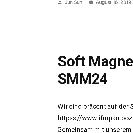
Veröffentlicht
Jun Sun
August 16, 2019
von
Soft Magnet
SMM24
Wir sind präsent auf der
httpss://www.ifmpan.po
Gemeinsam mit unserem 