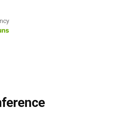
ncy
uns
nference