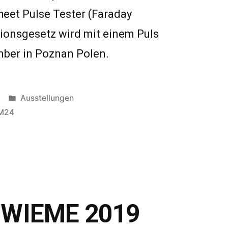
heet Pulse Tester (Faraday
ionsgesetz wird mit einem Puls
mber in Poznan Polen.
Veröffentlicht
Ausstellungen
in
M24
CWIEME 2019