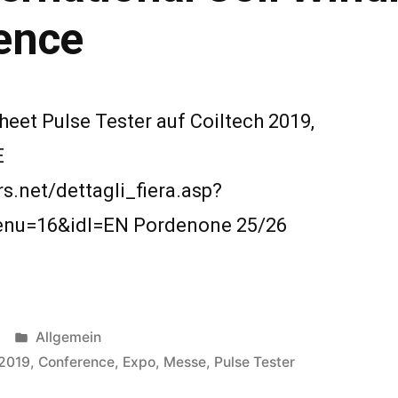
ence
heet Pulse Tester auf Coiltech 2019,
E
rs.net/dettagli_fiera.asp?
enu=16&idl=EN Pordenone 25/26
Veröffentlicht
Allgemein
in
h2019
,
Conference
,
Expo
,
Messe
,
Pulse Tester