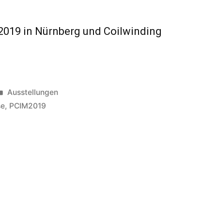
 2019 in Nürnberg und Coilwinding
Veröffentlicht
Ausstellungen
in
se
,
PCIM2019