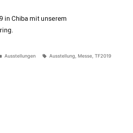
19 in Chiba mit unserem
ring.
Veröffentlicht
Schlagwörter:
Ausstellungen
Ausstellung
,
Messe
,
TF2019
in