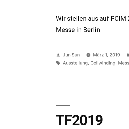
Wir stellen aus auf PCIM
Messe in Berlin.
Veröffentlicht
Jun Sun
März 1, 2019
von
Schlagwörter:
Ausstellung
,
Coilwinding
,
Mes
TF2019