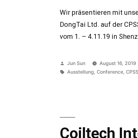
Wir präsentieren mit un
DongTai Ltd. auf der CPS
vom 1. – 4.11.19 in Shen
Veröffentlicht
Jun Sun
August 16, 2019
von
Schlagwörter:
Ausstellung
,
Conference
,
CPS
Coiltech In