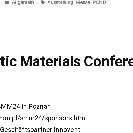
Veröffentlicht
Schlagwörter:
Allgemein
Ausstellung
,
Messe
,
PCND
in
ic Materials Confer
 SMM24 in Poznan.
znan.pl/smm24/sponsors.html
Geschäftspartner Innovent