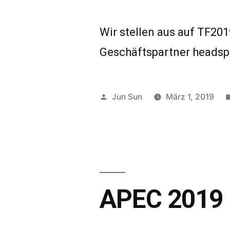
Wir stellen aus auf TF20
Geschäftspartner headsp
Veröffentlicht
Jun Sun
März 1, 2019
von
APEC 2019