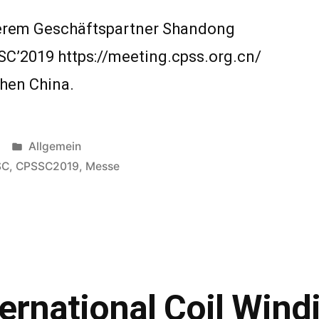
serem Geschäftspartner Shandong
SC’2019 https://meeting.cpss.org.cn/
zhen China.
Veröffentlicht
Allgemein
in
SC
,
CPSSC2019
,
Messe
ternational Coil Win